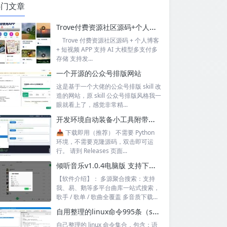
热门文章
Trove付费资源社区源码+个人博客+短视频 APP 支持AI大模型多支付多存储
Trove 付费资源社区源码 + 个人博客
+ 短视频 APP 支持 AI 大模型多支付多
存储 支持发...
一个开源的公众号排版网站
这是基于一个大佬的公众号排版 skill 改
造的网站，原 skill 公众号排版风格我一
眼就看上了，感觉非常精...
开发环境自动装备小工具附带源码
📥 下载即用（推荐） 不需要 Python
环境，不需要克隆源码，双击即可运
行。 请到 Releases 页面...
倾听音乐v1.0.4电脑版 支持下载无损音质 可听可下有歌词
【软件介绍】： 多源聚合搜索：支持
我、易、鹅等多平台曲库一站式搜索，
歌手 / 歌单 / 歌曲全覆盖 多音质下载...
自用整理的linux命令995条（sql+excel）
自己整理的 linux 命令集合，包含：语