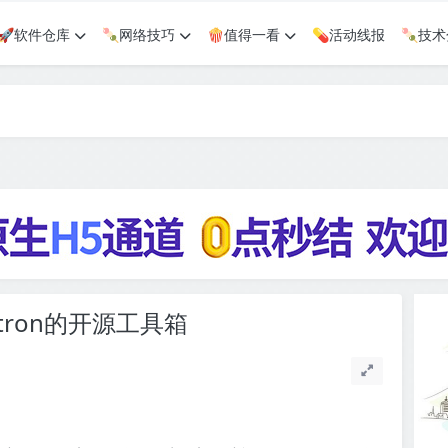
🚀软件仓库
🍡网络技巧
🍿值得一看
💊活动线报
🍡技
ctron的开源工具箱