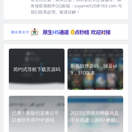
有侵权请邮件QQ邮箱：suyanw520@163.com 与
我们联系处理。敬请谅解！
影视软件源码，绿豆ui
简约式导航下载页源码
9，310版本
已测！新版仿蓝奏云可
2023运营级别网赚网盘
以做软件库PHP源码
平台搭建（源码+教程）