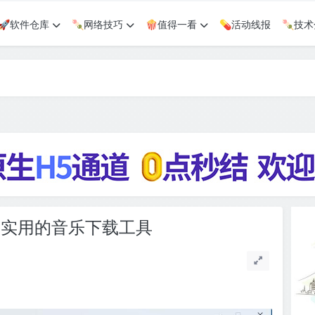
🚀软件仓库
🍡网络技巧
🍿值得一看
💊活动线报
🍡技
I：简约实用的音乐下载工具