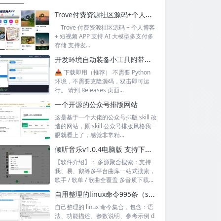
Trove付费资源社区源码+个人博客+短视频 APP 支持AI大模型多支付多存储
Trove 付费资源社区源码 + 个人博客
+ 短视频 APP 支持 AI 大模型多支付多
存储 支持发...
开发环境自动装备小工具附带源码
📥 下载即用（推荐） 不需要 Python
环境，不需要克隆源码，双击即可运
行。 请到 Releases 页面...
一个开源的公众号排版网站
这是基于一个大佬的公众号排版 skill 改
造的网站，原 skill 公众号排版风格我一
眼就看上了，感觉非常精...
倾听音乐v1.0.4电脑版 支持下载无损音质 可听可下有歌词
【软件介绍】： 多源聚合搜索：支持
我、易、鹅等多平台曲库一站式搜索，
歌手 / 歌单 / 歌曲全覆盖 多音质下载...
自用整理的linux命令995条（sql+excel）
自己整理的 linux 命令集合，包含：语
法、功能描述、参数说明、参考示例 d