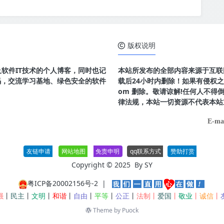
版权说明
及软件IT技术的个人博客，同时也记
本站所发布的全部内容来源于互联
码，交流学习基地、绿色安全的软件
载后24小时内删除！如果有侵权之处请
om 删除。敬请谅解!任何人不
律法规，本站一切资源不代表本站
E-ma
友链申请
网站地图
免责申明
qq联系方式
赞助打赏
Copyright © 2025 By
SY
粤ICP备20002156号-2
|
强
丨
民主
丨
文明
丨
和谐
丨
自由
丨
平等
丨
公正
丨
法制丨
爱国
丨
敬业
丨
诚信
丨
Theme by
Puock