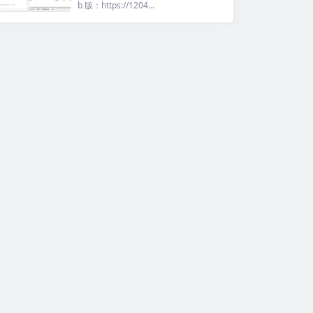
b 版：https://1204...