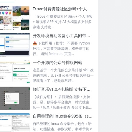
Trove付费资源社区源码+个人博客+短视频 APP 支持AI大模型多支付多存储
Trove 付费资源社区源码 + 个人博客
+ 短视频 APP 支持 AI 大模型多支付多
存储 支持发...
开发环境自动装备小工具附带源码
📥 下载即用（推荐） 不需要 Python
环境，不需要克隆源码，双击即可运
行。 请到 Releases 页面...
一个开源的公众号排版网站
这是基于一个大佬的公众号排版 skill 改
造的网站，原 skill 公众号排版风格我一
眼就看上了，感觉非常精...
倾听音乐v1.0.4电脑版 支持下载无损音质 可听可下有歌词
【软件介绍】： 多源聚合搜索：支持
我、易、鹅等多平台曲库一站式搜索，
歌手 / 歌单 / 歌曲全覆盖 多音质下载...
自用整理的linux命令995条（sql+excel）
自己整理的 linux 命令集合，包含：语
法、功能描述、参数说明、参考示例 d