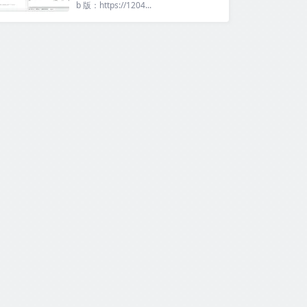
b 版：https://1204...