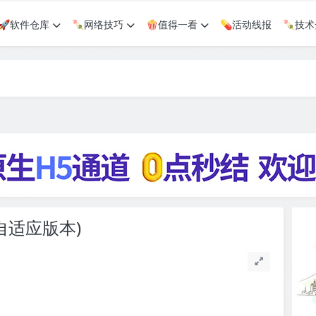
🚀软件仓库
🍡网络技巧
🍿值得一看
💊活动线报
🍡技
(自适应版本)