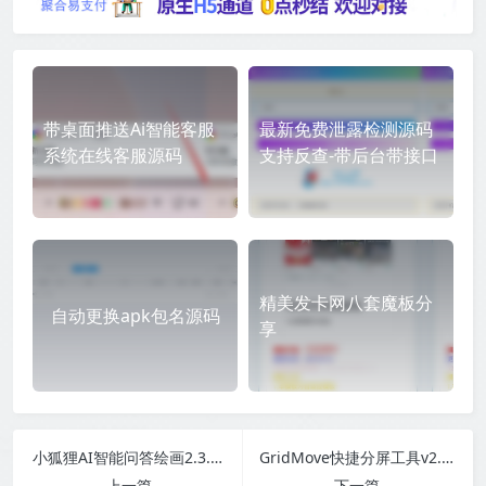
带桌面推送Ai智能客服
最新免费泄露检测源码
系统在线客服源码
支持反查-带后台带接口
精美发卡网八套魔板分
自动更换apk包名源码
享
小狐狸AI智能问答绘画2.3.6 ChatGPT源码系统GPT4.0MJ绘画系统
GridMove快捷分屏工具v2.02 便携版
上一篇
下一篇