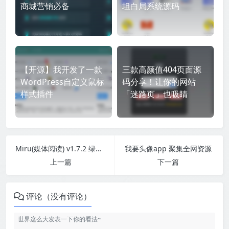
商城营销必备
坦白局系统源码
【开源】我开发了一款
三款高颜值404页面源
WordPress自定义鼠标
码分享！让你的网站
样式插件
「迷路页」也吸睛
Miru(媒体阅读) v1.7.2 绿色版
我要头像app 聚集全网资源
上一篇
下一篇
评论（没有评论）