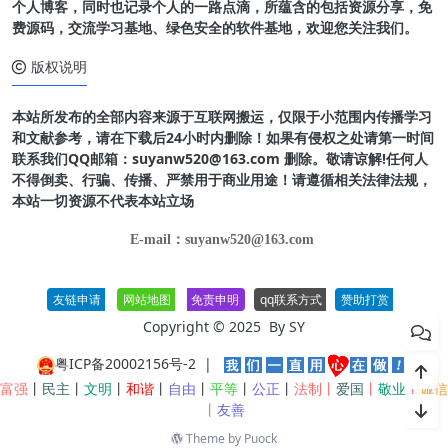
个人博客，同时也记录个人的一路点滴，所蕴含的包括资源分享，免
费源码，交流学习基地、绿色安全的软件基地，欢迎您关注我们。
版权说明
本站所发布的全部内容来源于互联网搬运，仅限于小范围内传播学习
和文献参考，请在下载后24小时内删除！如果有侵权之处请第一时间
联系我们QQ邮箱：suyanw520@163.com 删除。敬请谅解!任何人
不得倒卖、行骗、传播、严禁用于商业用途！请遵循相关法律法规，
本站一切资源不代表本站立场
E-mail：suyanw520@163.com
友链申请
网站地图
免责申明
qq联系方式
赞助打赏
Copyright © 2025 By
SY
粤ICP备20002156号-2
|
富强
丨
民主
丨
文明
丨
和谐
丨
自由
丨
平等
丨
公正
丨
法制丨
爱国
丨
敬业
丨
诚信
丨
友善
Theme by
Puock