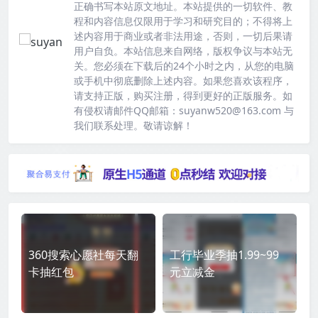
正确书写本站原文地址。本站提供的一切软件、教
程和内容信息仅限用于学习和研究目的；不得将上
述内容用于商业或者非法用途，否则，一切后果请
用户自负。本站信息来自网络，版权争议与本站无
关。您必须在下载后的24个小时之内，从您的电脑
或手机中彻底删除上述内容。如果您喜欢该程序，
请支持正版，购买注册，得到更好的正版服务。如
有侵权请邮件QQ邮箱：suyanw520@163.com 与
我们联系处理。敬请谅解！
360搜索心愿社每天翻
工行毕业季抽1.99~99
卡抽红包
元立减金