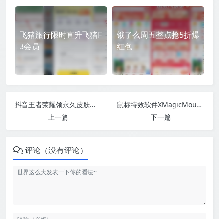
飞猪旅行限时直升飞猪F
饿了么周五整点抢5折爆
3会员
红包
抖音王者荣耀领永久皮肤英雄
鼠标特效软件XMagicMouse（酷鱼魔鼠）v2.5.0.58 便携版
上一篇
下一篇
评论（没有评论）