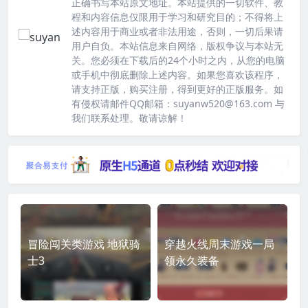
正确书写本站原文地址。本站提供的一切软件、教
程和内容信息仅限用于学习和研究目的；不得将上
述内容用于商业或者非法用途，否则，一切后果请
用户自负。本站信息来自网络，版权争议与本站无
关。您必须在下载后的24个小时之内，从您的电脑
或手机中彻底删除上述内容。如果您喜欢该程序，
请支持正版，购买注册，得到更好的正版服务。如
有侵权请邮件QQ邮箱：suyanw520@163.com 与
我们联系处理。敬请谅解！
冒险闯关类游戏 地狱骑
穿越火线周末游戏一局
士3
领永久装备