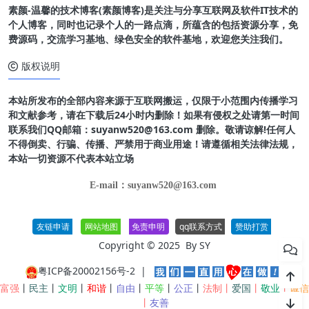
素颜-温馨的技术博客(素颜博客)是关注与分享互联网及软件IT技术的
个人博客，同时也记录个人的一路点滴，所蕴含的包括资源分享，免
费源码，交流学习基地、绿色安全的软件基地，欢迎您关注我们。
版权说明
本站所发布的全部内容来源于互联网搬运，仅限于小范围内传播学习
和文献参考，请在下载后24小时内删除！如果有侵权之处请第一时间
联系我们QQ邮箱：suyanw520@163.com 删除。敬请谅解!任何人
不得倒卖、行骗、传播、严禁用于商业用途！请遵循相关法律法规，
本站一切资源不代表本站立场
E-mail：suyanw520@163.com
友链申请
网站地图
免责申明
qq联系方式
赞助打赏
Copyright © 2025 By
SY
粤ICP备20002156号-2
|
富强
丨
民主
丨
文明
丨
和谐
丨
自由
丨
平等
丨
公正
丨
法制丨
爱国
丨
敬业
丨
诚信
丨
友善