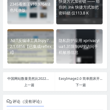
快捷方式加密锁 —— 给
2345看图王v10.9764绿
你的 .lnk 快捷方式加把
色纯净版
密码锁 仅113.8 K
.NET反编译工具Ilspy7.
隐私防护应用 xprivacyl
2.1.6856【已集成reflex
ua1.31限制APP访问手
il】
机敏感信息
中国网站数量竟然比2022年多了10000个
EasyImage2.0 简单图床开源
上一篇
下一篇
评论（没有评论）