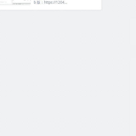
b 版：https://1204...