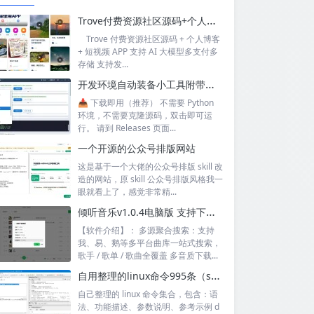
Trove付费资源社区源码+个人博客+短视频 APP 支持AI大模型多支付多存储
Trove 付费资源社区源码 + 个人博客
+ 短视频 APP 支持 AI 大模型多支付多
存储 支持发...
开发环境自动装备小工具附带源码
📥 下载即用（推荐） 不需要 Python
环境，不需要克隆源码，双击即可运
行。 请到 Releases 页面...
一个开源的公众号排版网站
这是基于一个大佬的公众号排版 skill 改
造的网站，原 skill 公众号排版风格我一
眼就看上了，感觉非常精...
倾听音乐v1.0.4电脑版 支持下载无损音质 可听可下有歌词
【软件介绍】： 多源聚合搜索：支持
我、易、鹅等多平台曲库一站式搜索，
歌手 / 歌单 / 歌曲全覆盖 多音质下载...
自用整理的linux命令995条（sql+excel）
自己整理的 linux 命令集合，包含：语
法、功能描述、参数说明、参考示例 d