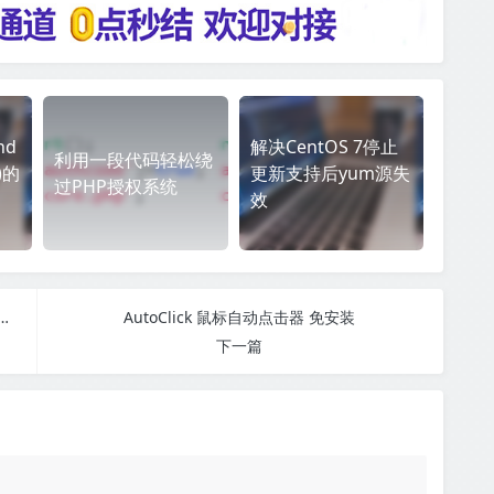
nd
解决CentOS 7停止
利用一段代码轻松绕
)的
更新支持后yum源失
过PHP授权系统
效
聊天私聊-礼物系统–直播系统–缘分匹配+搭建教程
AutoClick 鼠标自动点击器 免安装
下一篇