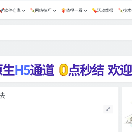
🚀软件仓库
🍡网络技巧
🍿值得一看
💊活动线报
🍡技
法