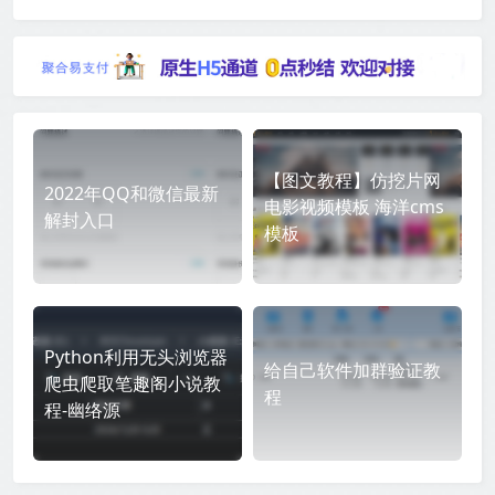
【图文教程】仿挖片网
2022年QQ和微信最新
电影视频模板 海洋cms
解封入口
模板
Python利用无头浏览器
给自己软件加群验证教
爬虫爬取笔趣阁小说教
程
程-幽络源