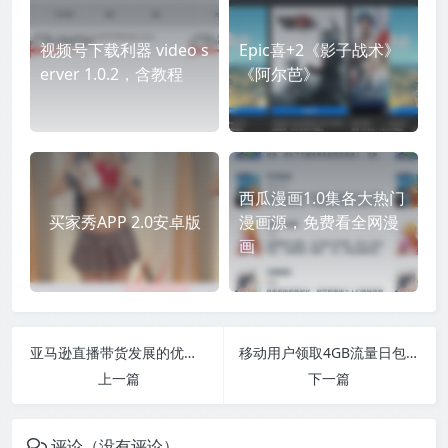
视频号下载利器 video s
Epic喜+2《影子战术》
erver 1.0.2，含教程
《阿尔芭》
西瓜漫画1.0集各大热门
买家秀APP 2.0安卓版
漫画源，免费看全网漫
画
亚马逊直播带货发展的优势？
移动用户领取4GB流量日包券
上一篇
下一篇
评论（没有评论）