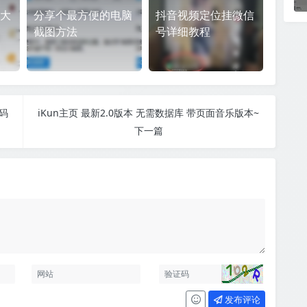
大
分享个最方便的电脑
抖音视频定位挂微信
截图方法
号详细教程
码
iKun主页 最新2.0版本 无需数据库 带页面音乐版本~
下一篇
发布评论