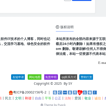
版权说明
及软件IT技术的个人博客，同时也记
本站所发布的全部内容来源于互联
码，交流学习基地、绿色安全的软件
载后24小时内删除！如果有侵权之处请
om 删除。敬请谅解!任何人不
律法规，本站一切资源不代表本站
E-ma
友链申请
网站地图
免责申明
qq联系方式
赞助打赏
Copyright © 2025 By
SY
粤ICP备20002156号-2
|
强
丨
民主
丨
文明
丨
和谐
丨
自由
丨
平等
丨
公正
丨
法制丨
爱国
丨
敬业
丨
诚信
丨
Theme by
Puock