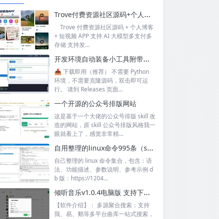
Trove付费资源社区源码+个人博客+短视频 APP 支持AI大模型多支付多存储
Trove 付费资源社区源码 + 个人博客
+ 短视频 APP 支持 AI 大模型多支付多
存储 支持发...
开发环境自动装备小工具附带源码
📥 下载即用（推荐） 不需要 Python
环境，不需要克隆源码，双击即可运
行。 请到 Releases 页面...
一个开源的公众号排版网站
这是基于一个大佬的公众号排版 skill 改
造的网站，原 skill 公众号排版风格我一
眼就看上了，感觉非常精...
自用整理的linux命令995条（sql+excel）
自己整理的 linux 命令集合，包含：语
法、功能描述、参数说明、参考示例 d
b 版：https://1204...
倾听音乐v1.0.4电脑版 支持下载无损音质 可听可下有歌词
【软件介绍】： 多源聚合搜索：支持
我、易、鹅等多平台曲库一站式搜索，