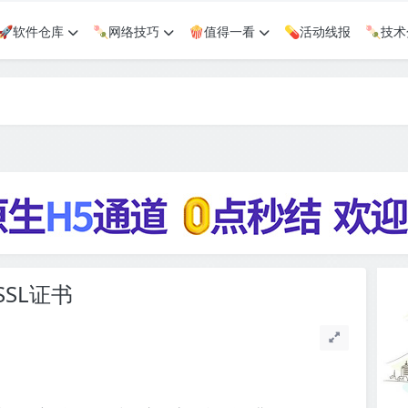
🚀软件仓库
🍡网络技巧
🍿值得一看
💊活动线报
🍡技
SL证书