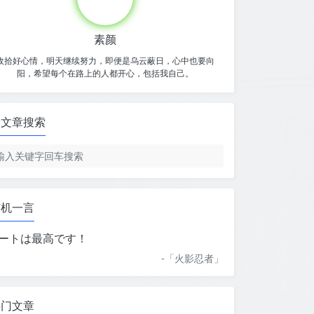
素颜
收拾好心情，明天继续努力，即便是乌云蔽日，心中也要向
阳，希望每个在路上的人都开心，包括我自己。
文章搜索
随机一言
ートは最高です！
-「
火影忍者
」
热门文章