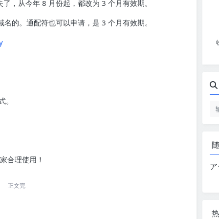
失了，从今年 8 月份起，都改为 3 个月有效期。
是单域名的。通配符也可以申请，是 3 个月有效期。
y
式。
请大家合理使用！
ア
正文完