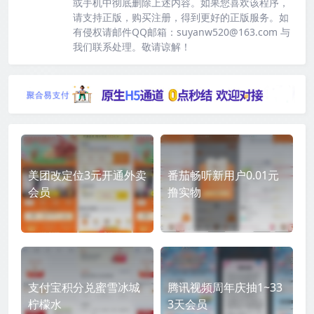
或手机中彻底删除上述内容。如果您喜欢该程序，
请支持正版，购买注册，得到更好的正版服务。如
有侵权请邮件QQ邮箱：suyanw520@163.com 与
我们联系处理。敬请谅解！
美团改定位3元开通外卖
番茄畅听新用户0.01元
会员
撸实物
支付宝积分兑蜜雪冰城
腾讯视频周年庆抽1~33
柠檬水
3天会员