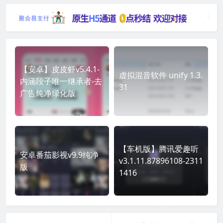
【安卓】皮皮虾v5.4.1-
虚拟混音软件 unify 1.3.
内涵段子唯一继承者-去
31
广告纯净绿化版
【车机版】腾讯爱趣听
安卓番茄影视v9.9纯净
v3.1.11.87896108-2311
版
1416