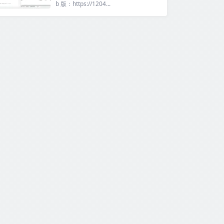
b 版：https://1204...