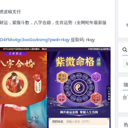
虎皮椒支付
财运，紫薇斗数，八字合婚，生肖运势（全网蛇年最新版
GgxD4FMo4gc3oxGozksmg?pwd=rkqy
提取码: rkqy
台