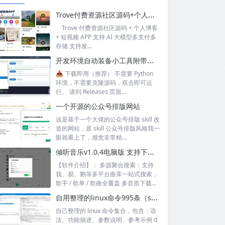
Trove付费资源社区源码+个人博客+短视频 APP 支持AI大模型多支付多存储
Trove 付费资源社区源码 + 个人博客
+ 短视频 APP 支持 AI 大模型多支付多
存储 支持发...
开发环境自动装备小工具附带源码
📥 下载即用（推荐） 不需要 Python
环境，不需要克隆源码，双击即可运
行。 请到 Releases 页面...
一个开源的公众号排版网站
这是基于一个大佬的公众号排版 skill 改
造的网站，原 skill 公众号排版风格我一
眼就看上了，感觉非常精...
倾听音乐v1.0.4电脑版 支持下载无损音质 可听可下有歌词
【软件介绍】： 多源聚合搜索：支持
我、易、鹅等多平台曲库一站式搜索，
歌手 / 歌单 / 歌曲全覆盖 多音质下载...
自用整理的linux命令995条（sql+excel）
自己整理的 linux 命令集合，包含：语
法、功能描述、参数说明、参考示例 d