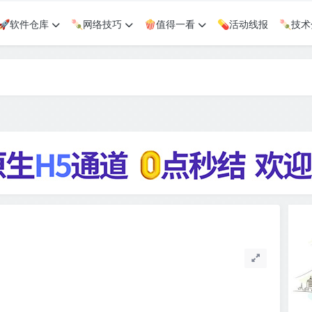
🚀软件仓库
🍡网络技巧
🍿值得一看
💊活动线报
🍡技