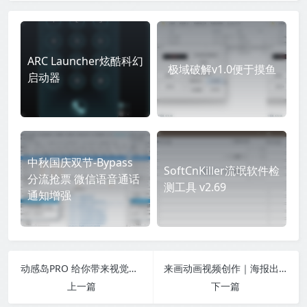
ARC Launcher炫酷科幻
极域破解v1.0便于摸鱼
启动器
中秋国庆双节-Bypass
SoftCnKiller流氓软件检
分流抢票 微信语音通话
测工具 v2.69
通知增强
动感岛PRO 给你带来视觉上的享受
来画动画视频创作｜海报出图｜一键成片解锁会员
上一篇
下一篇