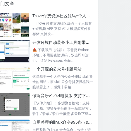
热门文章
Trove付费资源社区源码+个人博客+短视频 APP 支持AI大模型多支付多存储
Trove 付费资源社区源码 + 个人博客
+ 短视频 APP 支持 AI 大模型多支付多
存储 支持发...
开发环境自动装备小工具附带源码
📥 下载即用（推荐） 不需要 Python
环境，不需要克隆源码，双击即可运
行。 请到 Releases 页面...
一个开源的公众号排版网站
这是基于一个大佬的公众号排版 skill 改
造的网站，原 skill 公众号排版风格我一
眼就看上了，感觉非常精...
倾听音乐v1.0.4电脑版 支持下载无损音质 可听可下有歌词
【软件介绍】： 多源聚合搜索：支持
我、易、鹅等多平台曲库一站式搜索，
歌手 / 歌单 / 歌曲全覆盖 多音质下载...
自用整理的linux命令995条（sql+excel）
自己整理的 linux 命令集合，包含：语