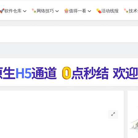
🚀软件仓库
🍡网络技巧
🍿值得一看
💊活动线报
🍡技