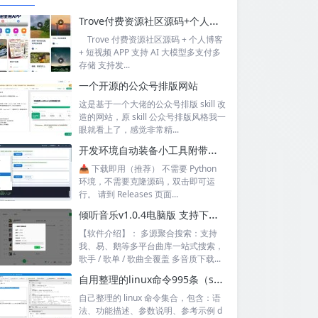
Trove付费资源社区源码+个人博客+短视频 APP 支持AI大模型多支付多存储
Trove 付费资源社区源码 + 个人博客
+ 短视频 APP 支持 AI 大模型多支付多
存储 支持发...
一个开源的公众号排版网站
这是基于一个大佬的公众号排版 skill 改
造的网站，原 skill 公众号排版风格我一
眼就看上了，感觉非常精...
开发环境自动装备小工具附带源码
📥 下载即用（推荐） 不需要 Python
环境，不需要克隆源码，双击即可运
行。 请到 Releases 页面...
倾听音乐v1.0.4电脑版 支持下载无损音质 可听可下有歌词
【软件介绍】： 多源聚合搜索：支持
我、易、鹅等多平台曲库一站式搜索，
歌手 / 歌单 / 歌曲全覆盖 多音质下载...
自用整理的linux命令995条（sql+excel）
自己整理的 linux 命令集合，包含：语
法、功能描述、参数说明、参考示例 d