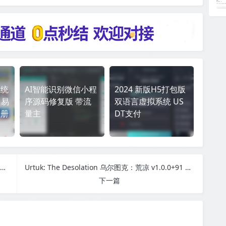
系统
AI智能识别微信小程
2024 新版H5打包版
 易
序源码修复版 带流
双语言虚拟系统 US
注册
量主
DT支付
绿豆BOX UI8版：反编译版六个全新UI+最新后台直播管理源码
Urtuk: The Desolation 乌尔图克：荒凉 v1.0.0+91 中文版
下一篇