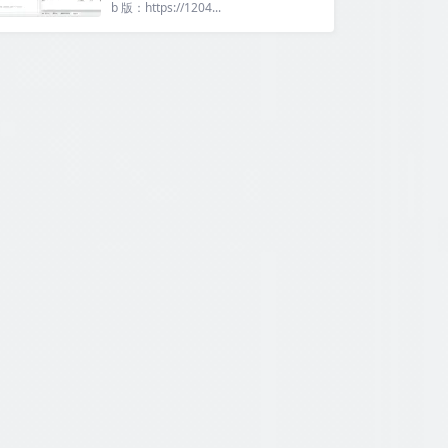
b 版：https://1204...