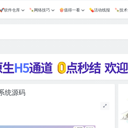
🚀软件仓库
🍡网络技巧
🍿值得一看
💊活动线报
🍡技
系统源码