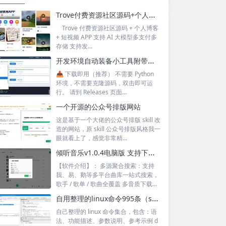
Trove付费资源社区源码+个人博客+短视频 APP 支持AI大模型多支付多存储
Trove 付费资源社区源码 + 个人博客
+ 短视频 APP 支持 AI 大模型多支付多
存储 支持发...
开发环境自动装备小工具附带源码
📥 下载即用（推荐） 不需要 Python
环境，不需要克隆源码，双击即可运
行。 请到 Releases 页面...
一个开源的公众号排版网站
这是基于一个大佬的公众号排版 skill 改
造的网站，原 skill 公众号排版风格我一
眼就看上了，感觉非常精...
倾听音乐v1.0.4电脑版 支持下载无损音质 可听可下有歌词
【软件介绍】： 多源聚合搜索：支持
我、易、鹅等多平台曲库一站式搜索，
歌手 / 歌单 / 歌曲全覆盖 多音质下载...
自用整理的linux命令995条（sql+excel）
自己整理的 linux 命令集合，包含：语
法、功能描述、参数说明、参考示例 d