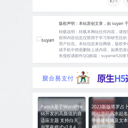
0
版权声明：
本站原创文章，由
suyan
于
转载说明：
转载本网站任何内容，请按
程和内容信息仅限用于学习和研究目的
用户自负。本站信息来自网络，版权争
或手机中彻底删除上述内容。如果您喜
有侵权请邮件QQ邮箱：suyanw520@
Puock基于WordPre
2023新版塔罗占
ss开发的高颜值的自
网站源码风水起名
适应主题 支持白天
带搭建视频及文本
与黑夜模式v2.8.4
程