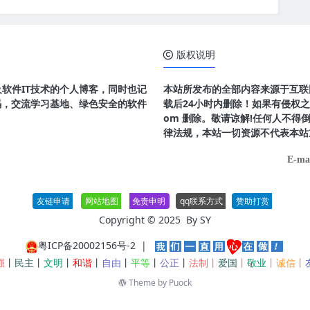
版权说明
及软件IT技术的个人博客，同时也记
本站所发布的全部内容来源于互联
码，交流学习基地、绿色安全的软件
载后24小时内删除！如果有侵权之处请
om 删除。敬请谅解!任何人不
律法规，本站一切资源不代表本站
E-ma
友链申请
网站地图
免责申明
qq联系方式
赞助打赏
Copyright © 2025 By
SY
粤ICP备20002156号-2
|
强
丨
民主
丨
文明
丨
和谐
丨
自由
丨
平等
丨
公正
丨
法制丨
爱国
丨
敬业
丨
诚信
丨
Theme by
Puock