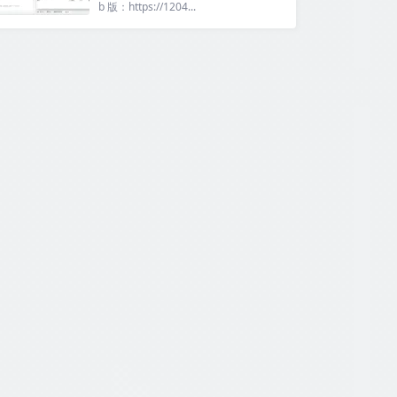
b 版：https://1204...