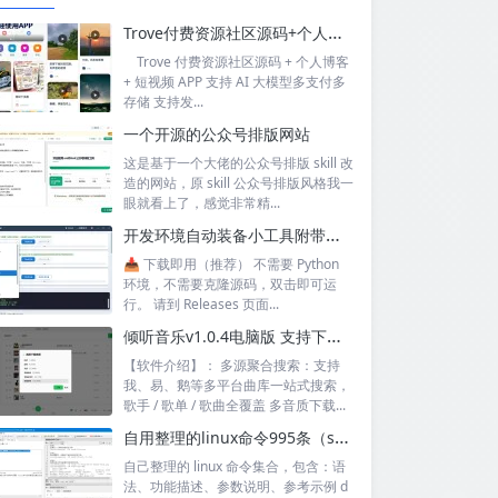
Trove付费资源社区源码+个人博客+短视频 APP 支持AI大模型多支付多存储
Trove 付费资源社区源码 + 个人博客
+ 短视频 APP 支持 AI 大模型多支付多
存储 支持发...
一个开源的公众号排版网站
这是基于一个大佬的公众号排版 skill 改
造的网站，原 skill 公众号排版风格我一
眼就看上了，感觉非常精...
开发环境自动装备小工具附带源码
📥 下载即用（推荐） 不需要 Python
环境，不需要克隆源码，双击即可运
行。 请到 Releases 页面...
倾听音乐v1.0.4电脑版 支持下载无损音质 可听可下有歌词
【软件介绍】： 多源聚合搜索：支持
我、易、鹅等多平台曲库一站式搜索，
歌手 / 歌单 / 歌曲全覆盖 多音质下载...
自用整理的linux命令995条（sql+excel）
自己整理的 linux 命令集合，包含：语
法、功能描述、参数说明、参考示例 d