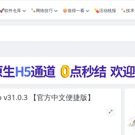
🚀软件仓库
🍡网络技巧
🍿值得一看
💊活动线报
🍡技
o v31.0.3 【官方中文便捷版】