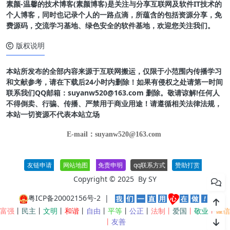
素颜-温馨的技术博客(素颜博客)是关注与分享互联网及软件IT技术的
个人博客，同时也记录个人的一路点滴，所蕴含的包括资源分享，免
费源码，交流学习基地、绿色安全的软件基地，欢迎您关注我们。
版权说明
本站所发布的全部内容来源于互联网搬运，仅限于小范围内传播学习
和文献参考，请在下载后24小时内删除！如果有侵权之处请第一时间
联系我们QQ邮箱：suyanw520@163.com 删除。敬请谅解!任何人
不得倒卖、行骗、传播、严禁用于商业用途！请遵循相关法律法规，
本站一切资源不代表本站立场
E-mail：suyanw520@163.com
友链申请
网站地图
免责申明
qq联系方式
赞助打赏
Copyright © 2025 By
SY
粤ICP备20002156号-2
|
富强
丨
民主
丨
文明
丨
和谐
丨
自由
丨
平等
丨
公正
丨
法制丨
爱国
丨
敬业
丨
诚信
丨
友善