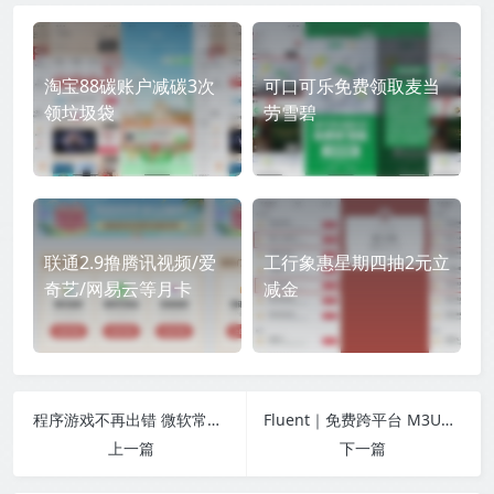
淘宝88碳账户减碳3次
可口可乐免费领取麦当
领垃圾袋
劳雪碧
联通2.9撸腾讯视频/爱
工行象惠星期四抽2元立
奇艺/网易云等月卡
减金
程序游戏不再出错 微软常用运行库合集版
Fluent｜免费跨平台 M3U8 视频下载工具
上一篇
下一篇