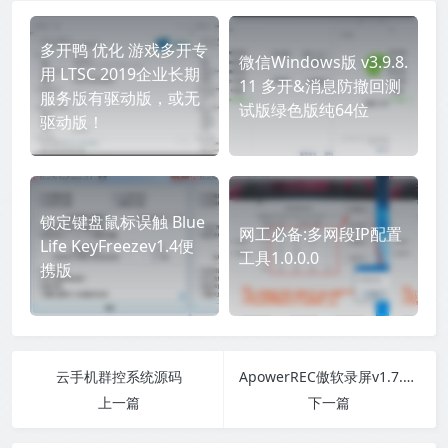
多开鸭 优化 游戏多开专
微信Windows版 v3.9.8.
用 LTSC 2019企业长期
11 多开&消息防撤回测
服务版有驱动版，或无
试版绿色版纯64位
驱动版！
锁定键盘鼠标误触 Blue
网工必备:多网段IP配置
Life KeyFreezev1.4便
工具1.0.0.0
携版
云手机群控系统源码
ApowerREC傲软录屏v1.7.6.1绿色版
上一篇
下一篇