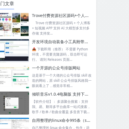
热门文章
Trove付费资源社区源码+个人博客+短视频 APP 支持AI大模型多支付多存储
Trove 付费资源社区源码 + 个人博客
+ 短视频 APP 支持 AI 大模型多支付多
存储 支持发...
开发环境自动装备小工具附带源码
📥 下载即用（推荐） 不需要 Python
环境，不需要克隆源码，双击即可运
行。 请到 Releases 页面...
一个开源的公众号排版网站
这是基于一个大佬的公众号排版 skill 改
造的网站，原 skill 公众号排版风格我一
眼就看上了，感觉非常精...
倾听音乐v1.0.4电脑版 支持下载无损音质 可听可下有歌词
【软件介绍】： 多源聚合搜索：支持
我、易、鹅等多平台曲库一站式搜索，
歌手 / 歌单 / 歌曲全覆盖 多音质下载...
自用整理的linux命令995条（sql+excel）
自己整理的 linux 命令集合，包含：语