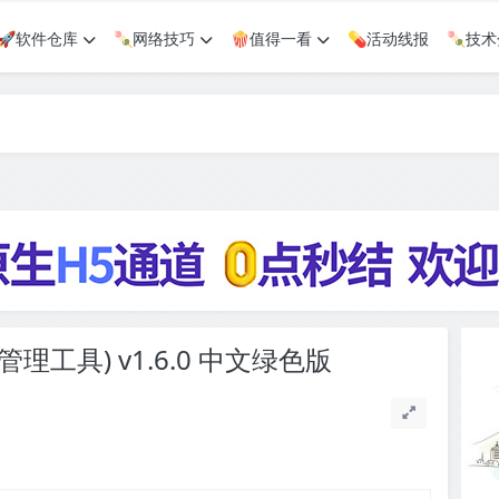
🚀软件仓库
🍡网络技巧
🍿值得一看
💊活动线报
🍡技
下载管理工具) v1.6.0 中文绿色版