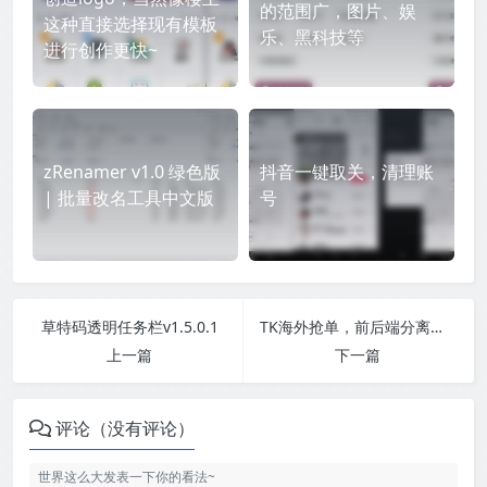
的范围广，图片、娱
这种直接选择现有模板
乐、黑科技等
进行创作更快~
zRenamer v1.0 绿色版
抖音一键取关，清理账
| 批量改名工具中文版
号
草特码透明任务栏v1.5.0.1
TK海外抢单，前后端分离，uniapp的，后端php
上一篇
下一篇
评论（没有评论）