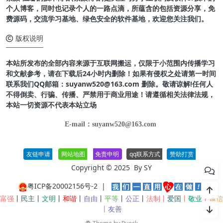
个人博客，同时也记录个人的一路点滴，所蕴含的包括资源分享，免
费源码，交流学习基地、绿色安全的软件基地，欢迎您关注我们。
版权说明
本站所发布的全部内容来源于互联网搬运，仅限于小范围内传播学习
和文献参考，请在下载后24小时内删除！如果有侵权之处请第一时间
联系我们QQ邮箱：suyanw520@163.com 删除。敬请谅解!任何人
不得倒卖、行骗、传播、严禁用于商业用途！请遵循相关法律法规，
本站一切资源不代表本站立场
E-mail：suyanw520@163.com
友链申请
网站地图
免责申明
qq联系方式
赞助打赏
Copyright © 2025 By
SY
粤ICP备20002156号-2
|
富强
丨
民主
丨
文明
丨
和谐
丨
自由
丨
平等
丨
公正
丨
法制丨
爱国
丨
敬业
丨
诚信
丨
友善