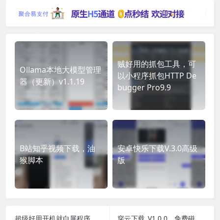
贼好用的抓包工具，可
Ollama本地大模型管理
以小程序抓包HTTP De
器（更新）v1.1.19
bugger Pro9.9
B站知乎视频下载，油
安卓快乐下载V.3.0高级
猴脚本
版
超级好用开机就白屏程序别人以为你电脑坏了
穿云下载_V1.0.0，免费磁力下载云播软件