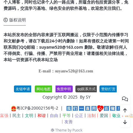
个人博客，同时也记录个人的一路点滴，所蕴含的包括资源分享，免
费源码，交流学习基地、绿色安全的软件基地，欢迎您关注我们。
版权说明
本站所发布的全部内容来源于互联网搬运，仅限于小范围内传播学习
和文献参考，请在下载后24小时内删除！如果有侵权之处请第一时间
联系我们QQ邮箱：suyanw520@163.com 删除。敬请谅解!任何人
不得倒卖、行骗、传播、严禁用于商业用途！请遵循相关法律法规，
本站一切资源不代表本站立场
E-mail：suyanw520@163.com
友链申请
网站地图
免责申明
qq联系方式
赞助打赏
Copyright © 2025 By
SY
粤ICP备20002156号-2
|
富强
丨
民主
丨
文明
丨
和谐
丨
自由
丨
平等
丨
公正
丨
法制丨
爱国
丨
敬业
丨
诚信
丨
友善
Theme by
Puock