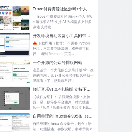
Trove付费资源社区源码+个人博客+短视频 APP 支持AI大模型多支付多存储
Trove 付费资源社区源码 + 个人博客
+ 短视频 APP 支持 AI 大模型多支付多
存储 支持发...
开发环境自动装备小工具附带源码
📥 下载即用（推荐） 不需要 Python
环境，不需要克隆源码，双击即可运
行。 请到 Releases 页面...
一个开源的公众号排版网站
这是基于一个大佬的公众号排版 skill 改
造的网站，原 skill 公众号排版风格我一
眼就看上了，感觉非常精...
倾听音乐v1.0.4电脑版 支持下载无损音质 可听可下有歌词
【软件介绍】： 多源聚合搜索：支持
我、易、鹅等多平台曲库一站式搜索，
歌手 / 歌单 / 歌曲全覆盖 多音质下载...
自用整理的linux命令995条（sql+excel）
自己整理的 linux 命令集合，包含：语
法、功能描述、参数说明、参考示例 d