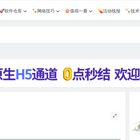
🚀软件仓库
🍡网络技巧
🍿值得一看
💊活动线报
🍡技