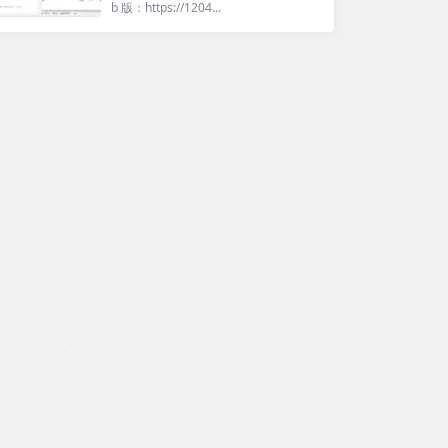
b 版：https://1204...