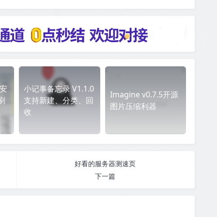
-安
小记事备忘录 V1.1.0
Imagine v0.7.5开源
刷
支持新建、分类、回
图片压缩利器
收
好看的服务器测速页
下一篇