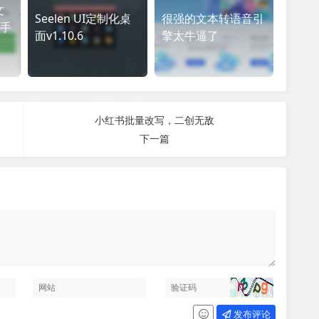
文
Seelen UI定制化桌
很强的文本转语音引
手
面v1.10.6
擎太牛逼了
小红书批量改写，二创无敌
下一篇
发布评论