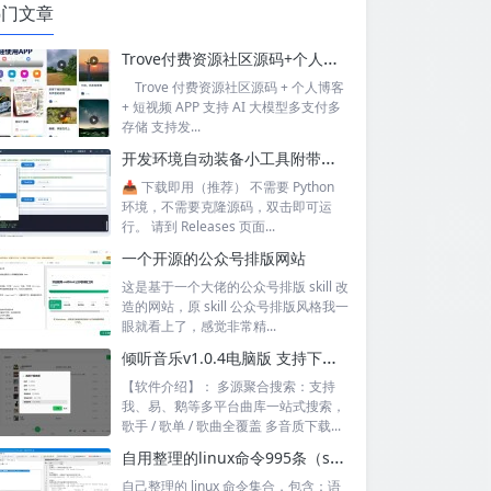
热门文章
Trove付费资源社区源码+个人博客+短视频 APP 支持AI大模型多支付多存储
Trove 付费资源社区源码 + 个人博客
+ 短视频 APP 支持 AI 大模型多支付多
存储 支持发...
开发环境自动装备小工具附带源码
📥 下载即用（推荐） 不需要 Python
环境，不需要克隆源码，双击即可运
行。 请到 Releases 页面...
一个开源的公众号排版网站
这是基于一个大佬的公众号排版 skill 改
造的网站，原 skill 公众号排版风格我一
眼就看上了，感觉非常精...
倾听音乐v1.0.4电脑版 支持下载无损音质 可听可下有歌词
【软件介绍】： 多源聚合搜索：支持
我、易、鹅等多平台曲库一站式搜索，
歌手 / 歌单 / 歌曲全覆盖 多音质下载...
自用整理的linux命令995条（sql+excel）
自己整理的 linux 命令集合，包含：语