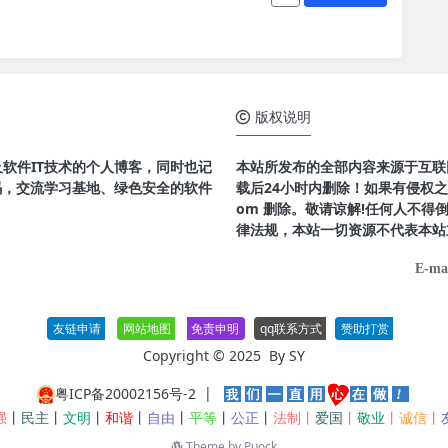
版权说明
及软件IT技术的个人博客，同时也记
本站所发布的全部内容来源于互联
码，交流学习基地、绿色安全的软件
载后24小时内删除！如果有侵权之处请
om 删除。敬请谅解!任何人不
律法规，本站一切资源不代表本站
E-ma
友链申请
网站地图
免责申明
qq联系方式
赞助打赏
Copyright © 2025 By
SY
粤ICP备20002156号-2
|
强
丨
民主
丨
文明
丨
和谐
丨
自由
丨
平等
丨
公正
丨
法制丨
爱国
丨
敬业
丨
诚信
丨
Theme by
Puock