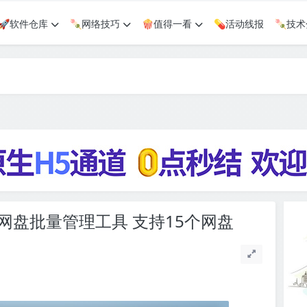
🚀软件仓库
🍡网络技巧
🍿值得一看
💊活动线报
🍡技
能强大的网盘批量管理工具 支持15个网盘