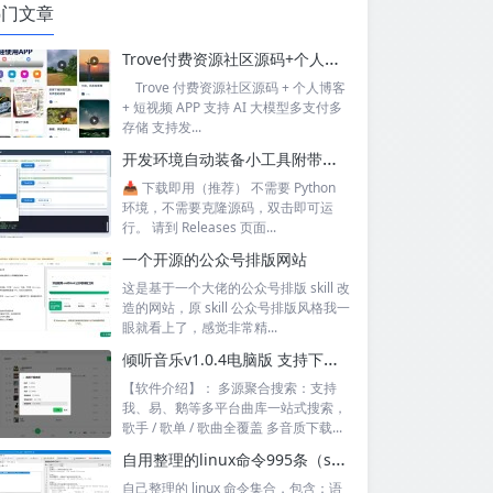
热门文章
Trove付费资源社区源码+个人博客+短视频 APP 支持AI大模型多支付多存储
Trove 付费资源社区源码 + 个人博客
+ 短视频 APP 支持 AI 大模型多支付多
存储 支持发...
开发环境自动装备小工具附带源码
📥 下载即用（推荐） 不需要 Python
环境，不需要克隆源码，双击即可运
行。 请到 Releases 页面...
一个开源的公众号排版网站
这是基于一个大佬的公众号排版 skill 改
造的网站，原 skill 公众号排版风格我一
眼就看上了，感觉非常精...
倾听音乐v1.0.4电脑版 支持下载无损音质 可听可下有歌词
【软件介绍】： 多源聚合搜索：支持
我、易、鹅等多平台曲库一站式搜索，
歌手 / 歌单 / 歌曲全覆盖 多音质下载...
自用整理的linux命令995条（sql+excel）
自己整理的 linux 命令集合，包含：语