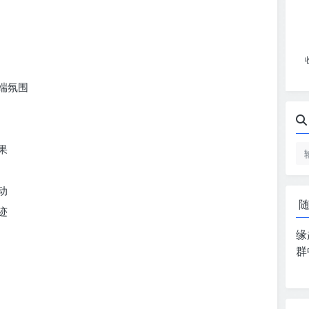
端氛围
果
动
迹
缘
群