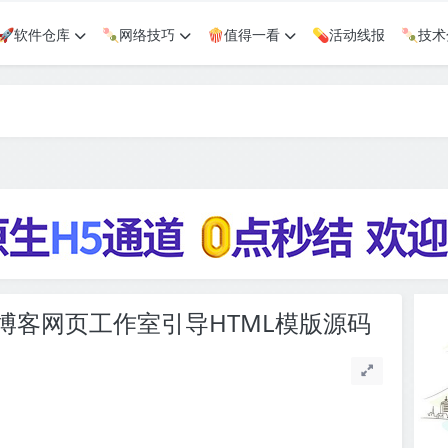
🚀软件仓库
🍡网络技巧
🍿值得一看
💊活动线报
🍡技
博客网页工作室引导HTML模版源码