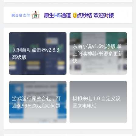
东南小说v1.6纯净版 掌
贝利自动点击器v2.8.3
上阅读神器/书源多更新
高级版
快
游戏运行库整合包，可
模拟来电 1.0 自定义设
避免99%游戏启动问题
置来电电话