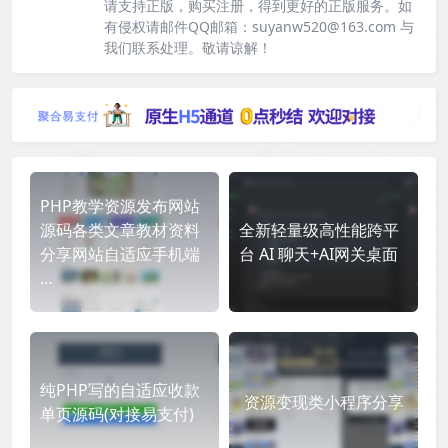
请支持正版，购买注册，得到更好的正版服务。如
有侵权请邮件QQ邮箱：suyanw520@163.com 与
我们联系处理。敬请谅解！
PHP教学资源发布网站
源码各类文章教材资料
全新轻量级高性能跨平
分享网站自适应手机端
台 AI 聊天+AI网关桌面
…
纯PHP写的自适应收款
资源变现类小程序分享
单页源码(对接易支付)