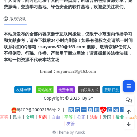
个人博客，同时也记录个人的一路点滴，所蕴含的包括资源分享，免
费源码，交流学习基地、绿色安全的软件基地，欢迎您关注我们。
版权说明
本站所发布的全部内容来源于互联网搬运，仅限于小范围内传播学习
和文献参考，请在下载后24小时内删除！如果有侵权之处请第一时间
联系我们QQ邮箱：suyanw520@163.com 删除。敬请谅解!任何人
不得倒卖、行骗、传播、严禁用于商业用途！请遵循相关法律法规，
本站一切资源不代表本站立场
E-mail：suyanw520@163.com
软件介绍
友链申请
网站地图
免责申明
qq联系方式
赞助打赏
Copyright © 2025 By
SY
粤ICP备20002156号-2
|
富强
丨
民主
丨
文明
丨
和谐
丨
自由
丨
平等
丨
公正
丨
法制丨
爱国
丨
敬业
丨
诚信
丨
友善
Theme by
Puock