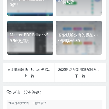
50特别版
0倍！
Master PDF Editor v5.
吾爱破解少有的极品 小
9.96便携版
强阅读V6.30
文本编辑器 EmEditor 便携注册版
2025姓名配对测算配对系统七天情侣PHP源码带后台
上一篇
下一篇
评论（没有评论）