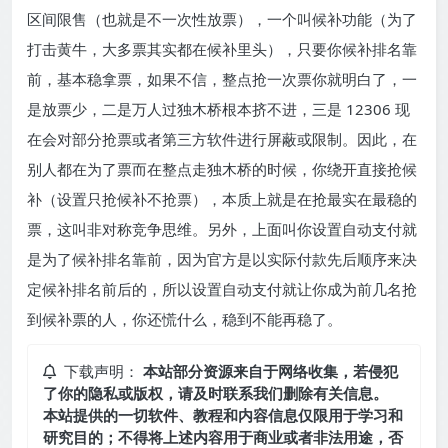
区间限售（也就是不一次性放票），一个叫候补功能（为了
打击黄牛，大多票其实都在候补里头），只要你候补排名靠
前，基本稳拿票，如果不信，整点抢一次票你就明白了，一
是放票少，二是万人过独木桥根本挤不进，三是 12306 现
在会对部分抢票或者第三方软件进行屏蔽或限制。因此，在
别人都在为了票而在整点走独木桥的时候，你绕开直接抢候
补（设置只抢候补不抢票），本质上就是在抢最实在最稳的
票，这叫非对称竞争思维。另外，上面叫你设置自动支付就
是为了候补排名靠前，因为官方是以实际付款先后顺序来决
定候补排名前后的，所以设置自动支付就让你成为前几名抢
到候补票的人，你还慌什么，稳到不能再稳了。
下载声明：
本站部分资源来自于网络收集，若侵犯
了你的隐私或版权，请及时联系我们删除有关信息。
本站提供的一切软件、教程和内容信息仅限用于学习和
研究目的；不得将上述内容用于商业或者非法用途，否