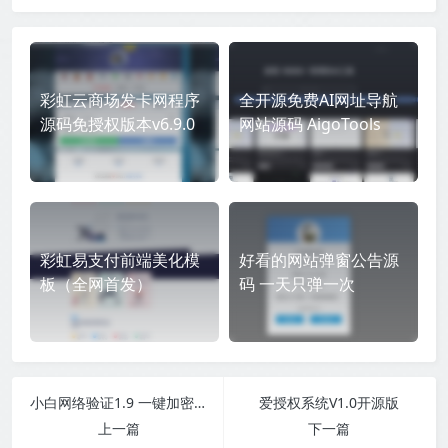
彩虹云商场发卡网程序
全开源免费AI网址导航
源码免授权版本v6.9.0
网站源码 AigoTools
彩虹易支付前端美化模
好看的网站弹窗公告源
板（全网首发）
码 一天只弹一次
小白网络验证1.9 一键加密EXE支持X32 X64
爱授权系统V1.0开源版
上一篇
下一篇