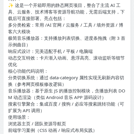
✨ 这是一个开箱即用的静态网页项目，整合了主流 AI 工
具、云服务、技术博客等资源导航功能，无需后端支持，下
载后可直接部署。亮点包括：
多分类检索：常用 /AI 官网 / 云服务 / 工具 / 墙外资源 / 博
客六大模块
极简音乐播放器：支持播放列表切换、进度条拖拽（附 3 首
示例曲目）
响应式设计：完美适配手机 / 平板 / 电脑端
动态交互特效：卡片渐入动画、悬浮高亮、滚动监听等细节
优化
核心功能代码说明：
分类切换系统：通过 data-category 属性实现无刷新内容切
换（参考网页模板修改逻辑）
音乐播放器：基于原生 JS 的播放控制模块，含播放列表 DO
M 动态渲染（类似 Android 音乐 APP 源码设计）
搜索引擎聚合：集成百度 / 搜狗 / 必应等搜索跳转功能（可
扩展为 API 调用）
使用场景：
浏览器主页 / 团队资源导航页
前端学习案例（CSS 动画 / 响应式布局实践）