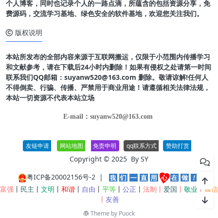
个人博客，同时也记录个人的一路点滴，所蕴含的包括资源分享，免
费源码，交流学习基地、绿色安全的软件基地，欢迎您关注我们。
版权说明
本站所发布的全部内容来源于互联网搬运，仅限于小范围内传播学习
和文献参考，请在下载后24小时内删除！如果有侵权之处请第一时间
联系我们QQ邮箱：suyanw520@163.com 删除。敬请谅解!任何人
不得倒卖、行骗、传播、严禁用于商业用途！请遵循相关法律法规，
本站一切资源不代表本站立场
E-mail：suyanw520@163.com
友链申请
网站地图
免责申明
qq联系方式
赞助打赏
Copyright © 2025 By
SY
粤ICP备20002156号-2
|
富强
丨
民主
丨
文明
丨
和谐
丨
自由
丨
平等
丨
公正
丨
法制丨
爱国
丨
敬业
丨
诚信
丨
友善
Theme by
Puock