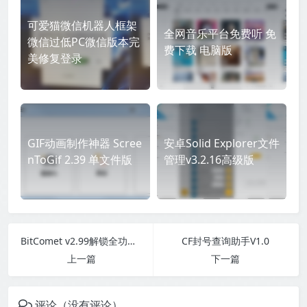
可爱猫微信机器人框架
全网音乐平台免费听 免
微信过低PC微信版本完
费下载 电脑版
美修复登录
GIF动画制作神器 Scree
安卓Solid Explorer文件
nToGif 2.39 单文件版
管理v3.2.16高级版
BitComet v2.99解锁全功能豪华版
CF封号查询助手V1.0
上一篇
下一篇
评论（没有评论）