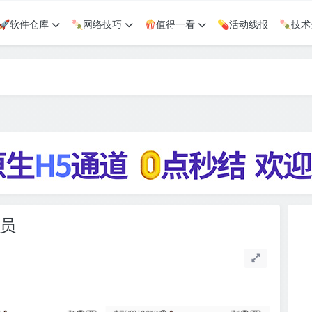
🚀软件仓库
🍡网络技巧
🍿值得一看
💊活动线报
🍡技
会员