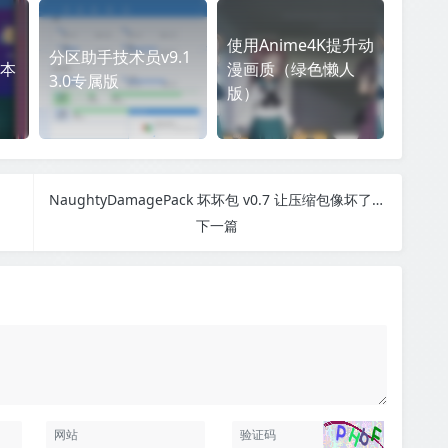
使用Anime4K提升动
分区助手技术员v9.1
本
漫画质（绿色懒人
3.0专属版
版）
NaughtyDamagePack 坏坏包 v0.7 让压缩包像坏了，防在线解压
下一篇