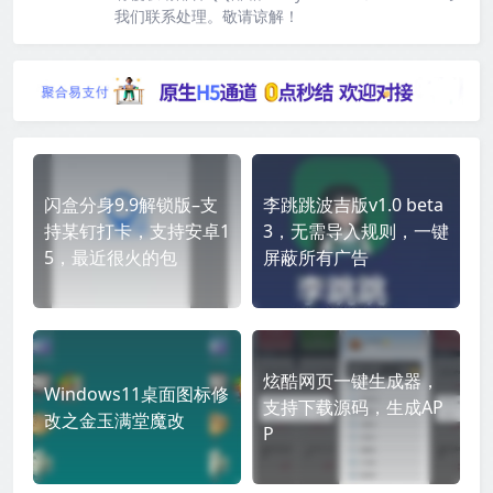
我们联系处理。敬请谅解！
闪盒分身9.9解锁版–支
李跳跳波吉版v1.0 beta
持某钉打卡，支持安卓1
3，无需导入规则，一键
5，最近很火的包
屏蔽所有广告
炫酷网页一键生成器，
Windows11桌面图标修
支持下载源码，生成AP
改之金玉满堂魔改
P