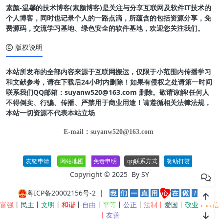
素颜-温馨的技术博客(素颜博客)是关注与分享互联网及软件IT技术的
个人博客，同时也记录个人的一路点滴，所蕴含的包括资源分享，免
费源码，交流学习基地、绿色安全的软件基地，欢迎您关注我们。
版权说明
本站所发布的全部内容来源于互联网搬运，仅限于小范围内传播学习
和文献参考，请在下载后24小时内删除！如果有侵权之处请第一时间
联系我们QQ邮箱：suyanw520@163.com 删除。敬请谅解!任何人
不得倒卖、行骗、传播、严禁用于商业用途！请遵循相关法律法规，
本站一切资源不代表本站立场
E-mail：suyanw520@163.com
友链申请
网站地图
免责申明
qq联系方式
赞助打赏
Copyright © 2025 By
SY
粤ICP备20002156号-2
|
富强
丨
民主
丨
文明
丨
和谐
丨
自由
丨
平等
丨
公正
丨
法制丨
爱国
丨
敬业
丨
诚信
丨
友善