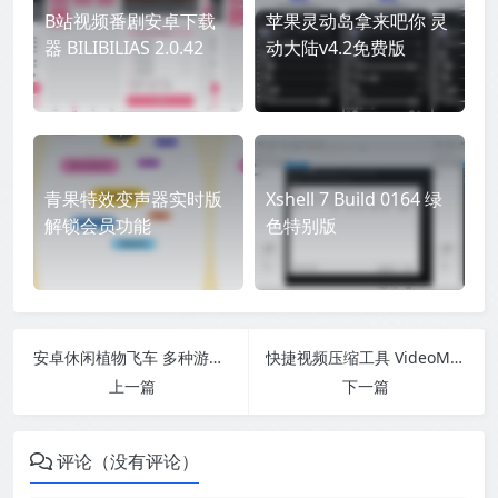
B站视频番剧安卓下载
苹果灵动岛拿来吧你 灵
器 BILIBILIAS 2.0.42
动大陆v4.2免费版
青果特效变声器实时版
Xshell 7 Build 0164 绿
解锁会员功能
色特别版
安卓休闲植物飞车 多种游戏模式
快捷视频压缩工具 VideoMinimizer_1.283
上一篇
下一篇
评论（没有评论）