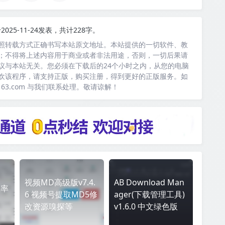
2025-11-24发表，共计228字。
照转载方式正确书写本站原文地址。本站提供的一切软件、教
；不得将上述内容用于商业或者非法用途，否则，一切后果请
议与本站无关。您必须在下载后的24个小时之内，从您的电脑
欢该程序，请支持正版，购买注册，得到更好的正版服务。如
163.com 与我们联系处理。敬请谅解！
视频MD高级版v7.4.
AB Download Man
效率
6 视频号提取MD5修
ager(下载管理工具)
改资源嗅探等
v1.6.0 中文绿色版