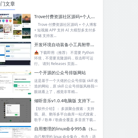
热门文章
Trove付费资源社区源码+个人博客+短视频 APP 支持AI大模型多支付多存储
Trove 付费资源社区源码 + 个人博客
+ 短视频 APP 支持 AI 大模型多支付多
存储 支持发...
开发环境自动装备小工具附带源码
📥 下载即用（推荐） 不需要 Python
环境，不需要克隆源码，双击即可运
行。 请到 Releases 页面...
一个开源的公众号排版网站
这是基于一个大佬的公众号排版 skill 改
造的网站，原 skill 公众号排版风格我一
眼就看上了，感觉非常精...
倾听音乐v1.0.4电脑版 支持下载无损音质 可听可下有歌词
【软件介绍】： 多源聚合搜索：支持
我、易、鹅等多平台曲库一站式搜索，
歌手 / 歌单 / 歌曲全覆盖 多音质下载...
自用整理的linux命令995条（sql+excel）
自己整理的 linux 命令集合，包含：语