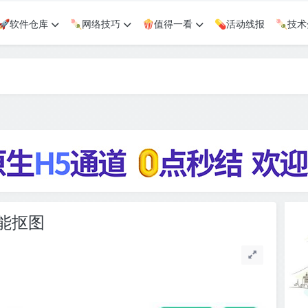
🚀软件仓库
🍡网络技巧
🍿值得一看
💊活动线报
🍡技
智能抠图