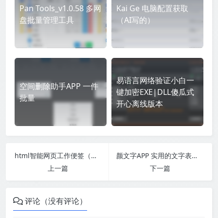
Pan Tools_v1.0.58 多网
Kai Ge 电脑配置获取
盘批量管理工具
（AI写的）
易语言网络验证小白一
空间删除助手APP 一件
键加密EXE|DLL傻瓜式
批量
开心离线版本
html智能网页工作便签（简单、轻便、快捷）
颜文字APP 实用的文字表情库
上一篇
下一篇
评论（没有评论）