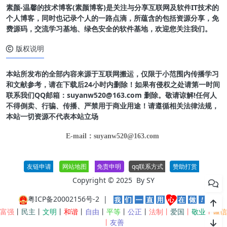
素颜-温馨的技术博客(素颜博客)是关注与分享互联网及软件IT技术的
个人博客，同时也记录个人的一路点滴，所蕴含的包括资源分享，免
费源码，交流学习基地、绿色安全的软件基地，欢迎您关注我们。
版权说明
本站所发布的全部内容来源于互联网搬运，仅限于小范围内传播学习
和文献参考，请在下载后24小时内删除！如果有侵权之处请第一时间
联系我们QQ邮箱：suyanw520@163.com 删除。敬请谅解!任何人
不得倒卖、行骗、传播、严禁用于商业用途！请遵循相关法律法规，
本站一切资源不代表本站立场
E-mail：suyanw520@163.com
友链申请
网站地图
免责申明
qq联系方式
赞助打赏
Copyright © 2025 By
SY
粤ICP备20002156号-2
|
富强
丨
民主
丨
文明
丨
和谐
丨
自由
丨
平等
丨
公正
丨
法制丨
爱国
丨
敬业
丨
诚信
丨
友善