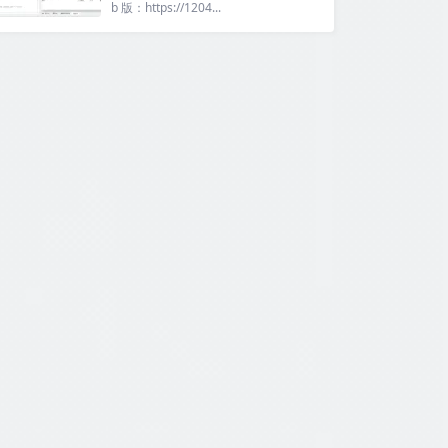
b 版：https://1204...