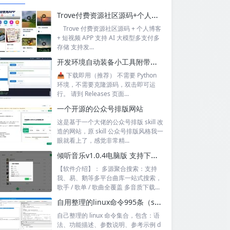
Trove付费资源社区源码+个人博客+短视频 APP 支持AI大模型多支付多存储
Trove 付费资源社区源码 + 个人博客
+ 短视频 APP 支持 AI 大模型多支付多
存储 支持发...
开发环境自动装备小工具附带源码
📥 下载即用（推荐） 不需要 Python
环境，不需要克隆源码，双击即可运
行。 请到 Releases 页面...
一个开源的公众号排版网站
这是基于一个大佬的公众号排版 skill 改
造的网站，原 skill 公众号排版风格我一
眼就看上了，感觉非常精...
倾听音乐v1.0.4电脑版 支持下载无损音质 可听可下有歌词
【软件介绍】： 多源聚合搜索：支持
我、易、鹅等多平台曲库一站式搜索，
歌手 / 歌单 / 歌曲全覆盖 多音质下载...
自用整理的linux命令995条（sql+excel）
自己整理的 linux 命令集合，包含：语
法、功能描述、参数说明、参考示例 d