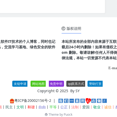
版权说明
及软件IT技术的个人博客，同时也记
本站所发布的全部内容来源于互联
码，交流学习基地、绿色安全的软件
载后24小时内删除！如果有侵权之处请
om 删除。敬请谅解!任何人不
律法规，本站一切资源不代表本站
E-ma
友链申请
网站地图
免责申明
qq联系方式
赞助打赏
Copyright © 2025 By
SY
粤ICP备20002156号-2
|
强
丨
民主
丨
文明
丨
和谐
丨
自由
丨
平等
丨
公正
丨
法制丨
爱国
丨
敬业
丨
诚信
丨
Theme by
Puock