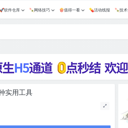
🚀软件仓库
🍡网络技巧
🍿值得一看
💊活动线报
🍡技
多种实用工具