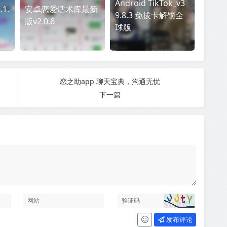
Android TikTok_v3
1.
安卓恋爱话术库最新
9.8.3 免拔卡解锁全
版v2.0.6
球版
恋之助app 聊天宝典，沟通无忧
下一篇
发布评论