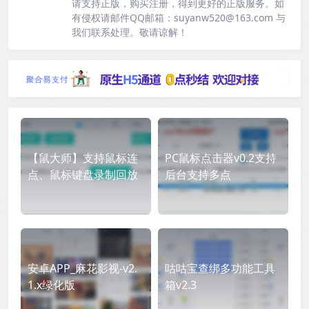
请支持正版，购买注册，得到更好的正版服务。如
有侵权请邮件QQ邮箱：suyanw520@163.com 与
我们联系处理。敬请谅解！
【鼠大师】支持鼠标连
PC鼠标点击器v0.2支持
点、鼠标键盘录制回放
后台支持多点
安卓APP_麻花影视-v2.
咕咕宝查绑多功能工具
1.x绿化版
箱v2.3