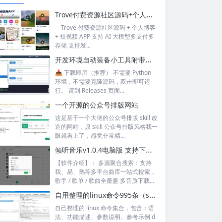
Trove付费资源社区源码+个人博客+短视频 APP 支持AI大模型多支付多存储
Trove 付费资源社区源码 + 个人博客
+ 短视频 APP 支持 AI 大模型多支付多
存储 支持发...
开发环境自动装备小工具附带源码
📥 下载即用（推荐） 不需要 Python
环境，不需要克隆源码，双击即可运
行。 请到 Releases 页面...
一个开源的公众号排版网站
这是基于一个大佬的公众号排版 skill 改
造的网站，原 skill 公众号排版风格我一
眼就看上了，感觉非常精...
倾听音乐v1.0.4电脑版 支持下载无损音质 可听可下有歌词
【软件介绍】： 多源聚合搜索：支持
我、易、鹅等多平台曲库一站式搜索，
歌手 / 歌单 / 歌曲全覆盖 多音质下载...
自用整理的linux命令995条（sql+excel）
自己整理的 linux 命令集合，包含：语
法、功能描述、参数说明、参考示例 d