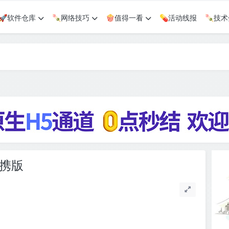
🚀软件仓库
🍡网络技巧
🍿值得一看
💊活动线报
🍡技
色便携版