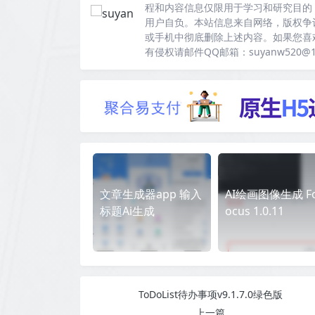
程和内容信息仅限用于学习和研究目的
用户自负。本站信息来自网络，版权争
或手机中彻底删除上述内容。如果您喜
有侵权请邮件QQ邮箱：suyanw520@
文章生成器app 输入
AI绘画图像生成 F
标题Ai生成
ocus 1.0.11
ToDoList待办事项v9.1.7.0绿色版
上一篇