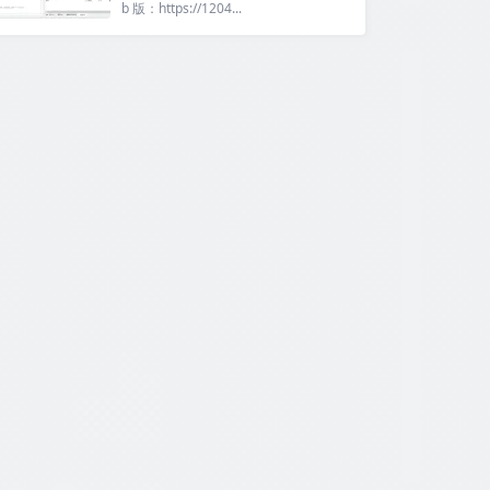
b 版：https://1204...