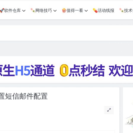
🚀软件仓库
🍡网络技巧
🍿值得一看
💊活动线报
🍡技
置短信邮件配置