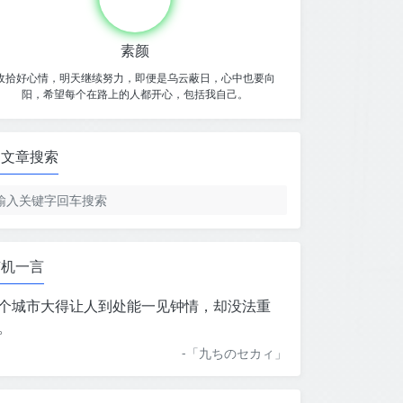
素颜
收拾好心情，明天继续努力，即便是乌云蔽日，心中也要向
阳，希望每个在路上的人都开心，包括我自己。
文章搜索
随机一言
个城市大得让人到处能一见钟情，却没法重
。
-「
九ちのセカィ
」