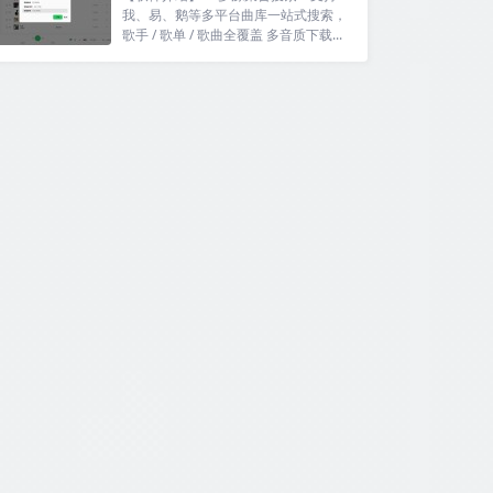
我、易、鹅等多平台曲库一站式搜索，
歌手 / 歌单 / 歌曲全覆盖 多音质下载...