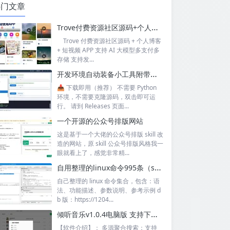
热门文章
Trove付费资源社区源码+个人博客+短视频 APP 支持AI大模型多支付多存储
Trove 付费资源社区源码 + 个人博客
+ 短视频 APP 支持 AI 大模型多支付多
存储 支持发...
开发环境自动装备小工具附带源码
📥 下载即用（推荐） 不需要 Python
环境，不需要克隆源码，双击即可运
行。 请到 Releases 页面...
一个开源的公众号排版网站
这是基于一个大佬的公众号排版 skill 改
造的网站，原 skill 公众号排版风格我一
眼就看上了，感觉非常精...
自用整理的linux命令995条（sql+excel）
自己整理的 linux 命令集合，包含：语
法、功能描述、参数说明、参考示例 d
b 版：https://1204...
倾听音乐v1.0.4电脑版 支持下载无损音质 可听可下有歌词
【软件介绍】： 多源聚合搜索：支持