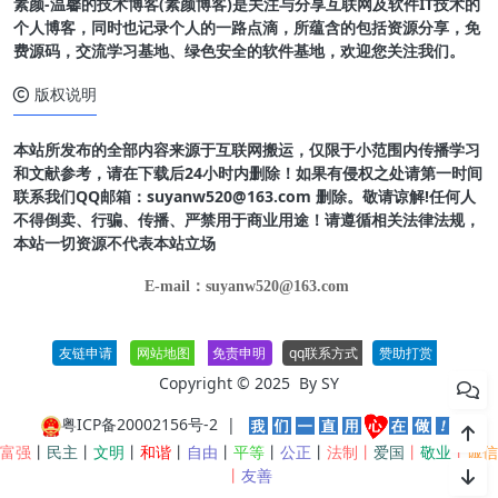
素颜-温馨的技术博客(素颜博客)是关注与分享互联网及软件IT技术的
个人博客，同时也记录个人的一路点滴，所蕴含的包括资源分享，免
费源码，交流学习基地、绿色安全的软件基地，欢迎您关注我们。
版权说明
本站所发布的全部内容来源于互联网搬运，仅限于小范围内传播学习
和文献参考，请在下载后24小时内删除！如果有侵权之处请第一时间
联系我们QQ邮箱：suyanw520@163.com 删除。敬请谅解!任何人
不得倒卖、行骗、传播、严禁用于商业用途！请遵循相关法律法规，
本站一切资源不代表本站立场
E-mail：suyanw520@163.com
友链申请
网站地图
免责申明
qq联系方式
赞助打赏
Copyright © 2025 By
SY
粤ICP备20002156号-2
|
富强
丨
民主
丨
文明
丨
和谐
丨
自由
丨
平等
丨
公正
丨
法制丨
爱国
丨
敬业
丨
诚信
丨
友善