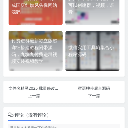
成国庆红旗风头像网站
可以创建群，视频，语
源码
音
付费进群最新独立版超
详细搭建教程附带源
微信实用工具箱集合小
码，九块九付费进群视
程序源码
频安装视频教学
文件名精灵2025 批量修改文件名工具
蜜语聊带后台源码
上一篇
下一篇
评论（没有评论）