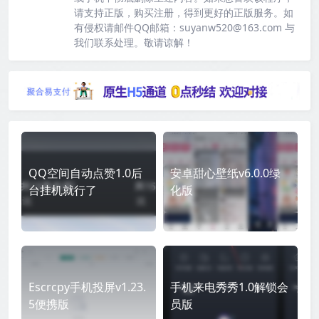
请支持正版，购买注册，得到更好的正版服务。如
有侵权请邮件QQ邮箱：suyanw520@163.com 与
我们联系处理。敬请谅解！
QQ空间自动点赞1.0后
安卓甜心壁纸v6.0.0绿
台挂机就行了
化版
Escrcpy手机投屏v1.23.
手机来电秀秀1.0解锁会
5便携版
员版