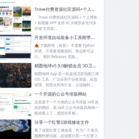
Trove付费资源社区源码+个人博客+短视频 APP 支持AI大模型多支付多存储
Trove 付费资源社区源码 + 个人博客
+ 短视频 APP 支持 AI 大模型多支付多
存储 支持发...
开发环境自动装备小工具附带源码
📥 下载即用（推荐） 不需要 Python
环境，不需要克隆源码，双击即可运
行。 请到 Releases 页面...
精图地球v5.9.0解锁会员 3D卫星街景户外测绘地图工具
精图地球 App 是一款超清卫星地图三维
GIS 工具，广泛应用于自然资源、应急
管理、智慧水利等行业，让你随时...
一个开源的公众号排版网站
这是基于一个大佬的公众号排版 skill 改
造的网站，原 skill 公众号排版风格我一
眼就看上了，感觉非常精...
分享一个红警2游戏修改文件
看了顶置红警 2 修改器，作为一个老北
极圈炸桥玩家，必须要分享一个红警 2