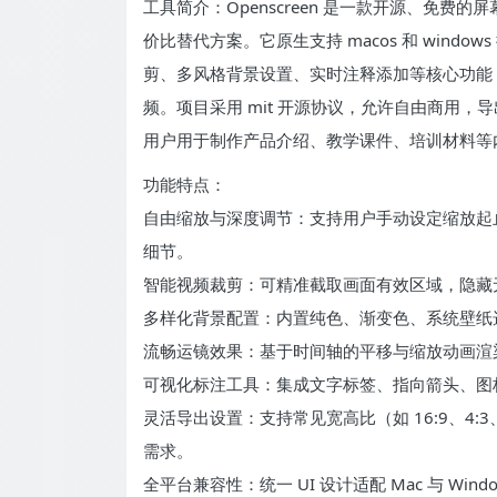
工具简介：Openscreen 是一款开源、免费的屏幕
价比替代方案。它原生支持 macos 和 win
剪、多风格背景设置、实时注释添加等核心功能
频。项目采用 mit 开源协议，允许自由商用
用户用于制作产品介绍、教学课件、培训材料等
功能特点：
自由缩放与深度调节：支持用户手动设定缩放起
细节。
智能视频裁剪：可精准截取画面有效区域，隐藏
多样化背景配置：内置纯色、渐变色、系统壁纸
流畅运镜效果：基于时间轴的平移与缩放动画渲
可视化标注工具：集成文字标签、指向箭头、图
灵活导出设置：支持常见宽高比（如 16:9、4:3
需求。
全平台兼容性：统一 UI 设计适配 Mac 与 Wi