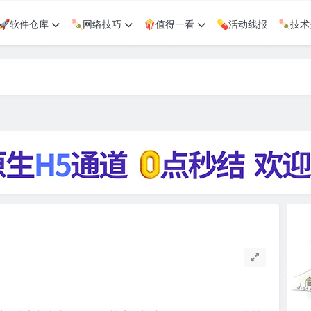
🚀软件仓库
🍡网络技巧
🍿值得一看
💊活动线报
🍡技