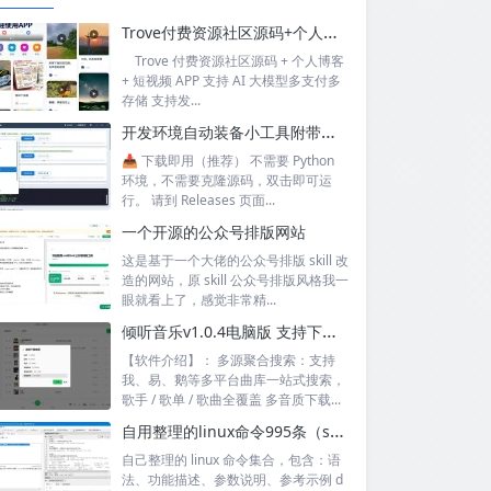
Trove付费资源社区源码+个人博客+短视频 APP 支持AI大模型多支付多存储
Trove 付费资源社区源码 + 个人博客
+ 短视频 APP 支持 AI 大模型多支付多
存储 支持发...
开发环境自动装备小工具附带源码
📥 下载即用（推荐） 不需要 Python
环境，不需要克隆源码，双击即可运
行。 请到 Releases 页面...
一个开源的公众号排版网站
这是基于一个大佬的公众号排版 skill 改
造的网站，原 skill 公众号排版风格我一
眼就看上了，感觉非常精...
倾听音乐v1.0.4电脑版 支持下载无损音质 可听可下有歌词
【软件介绍】： 多源聚合搜索：支持
我、易、鹅等多平台曲库一站式搜索，
歌手 / 歌单 / 歌曲全覆盖 多音质下载...
自用整理的linux命令995条（sql+excel）
自己整理的 linux 命令集合，包含：语
法、功能描述、参数说明、参考示例 d