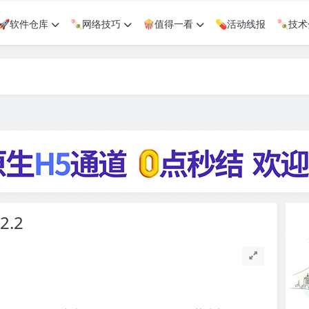
🚀软件仓库
🍡网络技巧
🍿值得一看
💊活动线报
🍡技
2.2