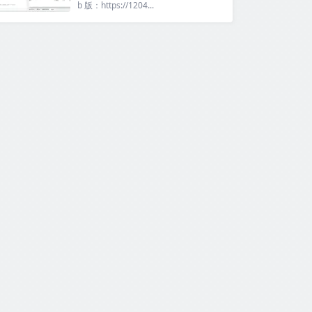
b 版：https://1204...